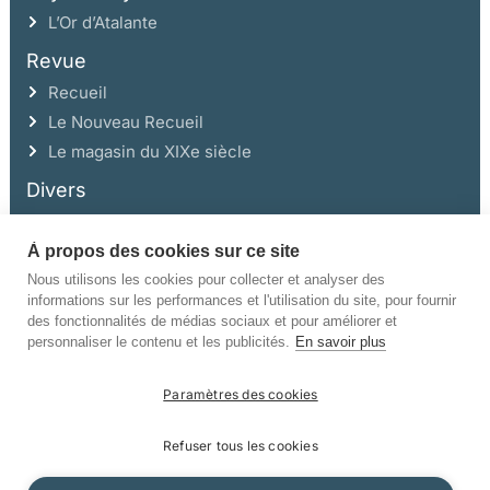
L’Or d’Atalante
Revue
Recueil
Le Nouveau Recueil
Le magasin du XIXe siècle
Divers
À propos des cookies sur ce site
Ce site a été réalisé avec l’aide de la Région Auvergne Rhône-Alpes et de la
Drac Rhône-Alpes.
Nous utilisons les cookies pour collecter et analyser des
informations sur les performances et l'utilisation du site, pour fournir
des fonctionnalités de médias sociaux et pour améliorer et
personnaliser le contenu et les publicités.
En savoir plus
Paramètres des cookies
©Champ Vallon. Tous droits réservés.
Refuser tous les cookies