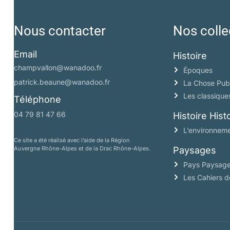
Nous contacter
Nos colle
Email
Histoire
champvallon@wanadoo.fr
Époques
patrick.beaune@wanadoo.fr
La Chose Pub
Les classique
Téléphone
04 79 81 47 66
Histoire His
L’environneme
Ce site a été réalisé avec l’aide de la Région
Auvergne Rhône-Alpes et de la Drac Rhône-Alpes.
Paysages
Pays Paysag
Les Cahiers 