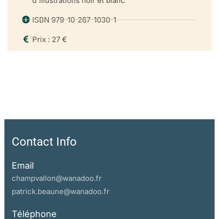
d'illustrations noir et blanc
ISBN 979-10-267-1030-1
Prix : 27 €
Contact Info
Email
champvallon@wanadoo.fr
patrick.beaune@wanadoo.fr
Téléphone