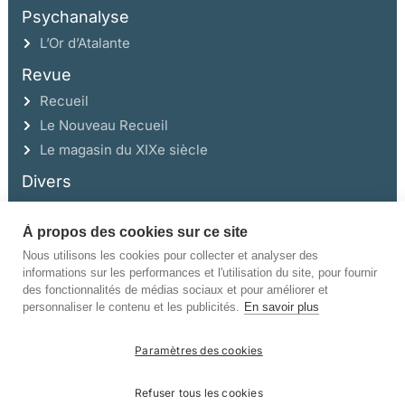
Psychanalyse
L’Or d’Atalante
Revue
Recueil
Le Nouveau Recueil
Le magasin du XIXe siècle
Divers
À propos des cookies sur ce site
Ce site a été réalisé avec l’aide de la Région Auvergne Rhône-Alpes et de la
Drac Rhône-Alpes.
Nous utilisons les cookies pour collecter et analyser des
informations sur les performances et l'utilisation du site, pour fournir
des fonctionnalités de médias sociaux et pour améliorer et
personnaliser le contenu et les publicités.
En savoir plus
Paramètres des cookies
©Champ Vallon. Tous droits réservés.
Refuser tous les cookies