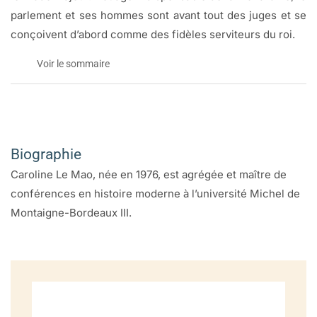
parlement et ses hommes sont avant tout des juges et se
conçoivent d’abord comme des fidèles serviteurs du roi.
Voir le sommaire
INTRODUCTION
Chapitre 1: Le Parlement immuable
Biographie
Le troisième Parlement de France?
Caroline Le Mao, née en 1976, est agrégée et maître de
Aux origines du Parlement de Bordeaux
conférences en histoire moderne à l’université Michel de
Juger, enregistrer, administrer: les compétences du
Montaigne-Bordeaux III.
Parlement
Les chambres du Parlement: une structure qui se précise
Un Parlement dans sa ville: le Palais de l’Ombrière
Un monument imposant au cœur de la cité
Entre exigence de faste et délabrement, les ors du Palais de