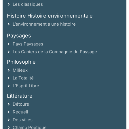
Les classiques
dispenses
Faire carrière?
Histoire Histoire environnementale
Une vie au Parlement. Le destin du simple conseiller
L’environnement a une histoire
Peut-on parler d’une carrière au sein du Parlement?
Paysages
La mobilité intraparlementaire
Pays Paysages
Hors du Palais, point de salut?
Les Cahiers de la Compagnie du Paysage
Chapitre 5: Être magistrat
Philosophie
Être magistrat, une sinécure? Le travail quotidien
Milieux
Le magistrat, agent du Roi
La Totalité
Le magistrat administrateur
L’Esprit Libre
Le magistrat et la compagnie
Littérature
La récompense
Détours
La rémunération du capital
Recueil
Les revenus «casuels»
Des villes
Honneurs et privilèges: le vrai salaire du magistrat
Champ Poétique