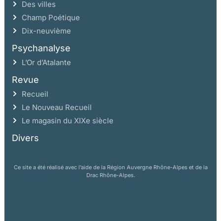
L’ESPACE DE L’USINE ET LA VILLE
Des villes
LA RATIONALISATION DE L’ESPACE USINIER (1850-1880)
Champ Poétique
UNE ARCHITECTURE INDUSTRIELLE DANS L’USINE ET
Dix-neuvième
DANS LA VILLE
Psychanalyse
UN » ÉCLECTISME INDUSTRIEL »
L’Or d’Atalante
LA TYPOLOGIE DES HABITATIONS
Revue
Recueil
HYPOTHÈSES ET DÉFINITIONS
Le Nouveau Recueil
LES ORIGINES TRADITIONNELLES ET LA FORMATION
Le magasin du XIXe siècle
DU TYPE D’HABITATIONS OUVRIÈRES
Divers
MODÈLES BOURGEOIS ET MODÈLES OUVRIERS
ANNEXE 1: CATALOGUE TYPOLOGIQUE DES
Ce site a été réalisé avec l’aide de la Région Auvergne Rhône-Alpes et de la
HABITATIONS
Drac Rhône-Alpes.
ANNEXE 2: CLAUSES RÉGLEMENTAIRES
ANNEXE 3: PLANS DE LA VILLE DU CREUSOT (1781-
1923)