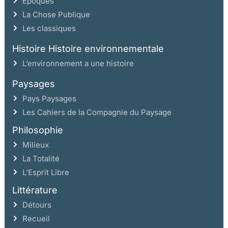
Époques
FONCTIONS DES RÈGLEMENTS
La Chose Publique
Les classiques
LA MORPHOLOGIE URBAINE
Histoire Histoire environnementale
PRINCIPES GÉNÉRAUX DE LA CROISSANCE URBAINE
L’environnement a une histoire
L’ÉVOLUTION MORPHOLOGIQUE
Paysages
PREMIÈRE PHASE: LA RECHERCHE DU LOTISSEMENT
Pays Paysages
RATIONNEL
Les Cahiers de la Compagnie du Paysage
DEUXIÈME PHASE: LE RÉINVESTISSEMENT D’UN
ESPACE URBAIN
Philosophie
LES CITÉS SCHNEIDER APRÈS 1880
Milieux
La Totalité
LA PROGRAMMATION URBAINE:
L’Esprit Libre
ÉQUIPEMENTS ET MONUMENTS
Littérature
PROGRAMMATIQUE, PLANIFICATION ET ARCHITECTURE
. »RATIONALISTE »
Détours
LE RÔLE SOCIAL DE LA MONUMENTALITÉ
Recueil