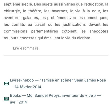
septième siècle. Des sujets aussi variés que l’éducation, la
chirurgie, le théâtre, les tavernes, la vie à la cour, les
aventures galantes, les problèmes avec les domestiques,
les conflits au travail ou les justifications devant les
commissions parlementaires côtoient les anecdotes
toujours cocasses qui émaillent la vie du diariste.
Lire le sommaire
Samuel Pepys ou Monsieur Moi-même
traduit de l’anglais par François Thouvenot
LE SOMMAIRE
Livres-hebdo — "Tamise en scène" Sean James Rose
— 14 février 2014
ARBRE GÉNÉALOGIQUE DE PEPYS
Books — Moi Samuel Pepys, inventeur du « Je » —
PLANS DE LONDRES ET DE HUNTINGDON
avril 2014
LISTE DES PRINCIPAUX PERSONNAGES
NOTE DU TRADUCTEUR