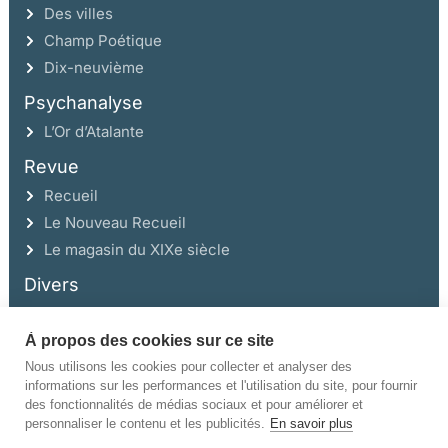
Des villes
Champ Poétique
Dix-neuvième
Psychanalyse
L’Or d’Atalante
Revue
Recueil
Le Nouveau Recueil
Le magasin du XIXe siècle
Divers
À propos des cookies sur ce site
Ce site a été réalisé avec l’aide de la Région Auvergne Rhône-Alpes et de la
Drac Rhône-Alpes.
Nous utilisons les cookies pour collecter et analyser des
informations sur les performances et l'utilisation du site, pour fournir
des fonctionnalités de médias sociaux et pour améliorer et
personnaliser le contenu et les publicités.
En savoir plus