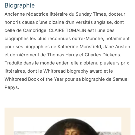
Biographie
PROLOGUE
Ancienne rédactrice littéraire du Sunday Times, docteur
honoris causa d’une dizaine d’universités anglaise, dont
Première partie
celle de Cambridge, CLAIRE TOMALIN est l’une des
1633 – 1660
biographes les plus reconnues outre-Manche, notamment
CHAPITRE I Le fils élu
pour ses biographies de Katherine Mansfield, Jane Austen
CHAPITRE II Les années de guerre d’un collégien6
et dernièrement de Thomas Hardy et Charles Dickens.
CHAPITRE III De Cambridge à la cléricature
Traduite dans le monde entier, elle a obtenu plusieurs prix
CHAPITRE IV Amours et souffrances
littéraires, dont le Whitbread biography award et le
CHAPITRE V Une maison sur Axe Yard
Whitbread Book of the Year pour sa biographie de Samuel
CHAPITRE VI Un journal
Pepys.
Deuxième partie
1660 – 1669
CHAPITRE VII Volte-face
CHAPITRE VIII Familles
CHAPITRE IX Travail