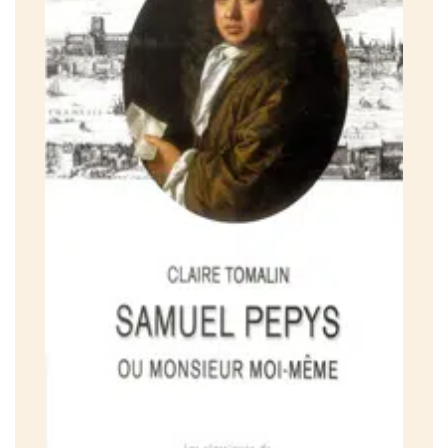
CHAPITRE X Jalousie
CHAPITRE XI Mort et peste
CHAPITRE XII Guerre
CHAPITRE XIII Vie conjugale
CHAPITRE XIV Le roi
CHAPITRE XV L’Incendie
CHAPITRE XVI Trois Jane
CHAPITRE XVII Dans l’ombre de la science
CHAPITRE XVIII Propos et anecdotes
CHAPITRE XIX Stupeur et désarroi
Troisième partie
1669 – 1703
CHAPITRE XX Après le Journal
CHAPITRE XXI Vie publique, vie privée
CHAPITRE XXII Complots
CHAPITRE XXIII Voyages pour les Stuarts