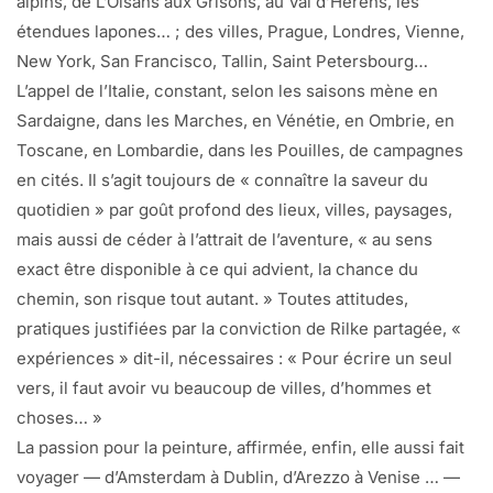
alpins, de L’Oisans aux Grisons, au Val d’Hérens, les
étendues lapones… ; des villes, Prague, Londres, Vienne,
New York, San Francisco, Tallin, Saint Petersbourg…
L’appel de l’Italie, constant, selon les saisons mène en
Sardaigne, dans les Marches, en Vénétie, en Ombrie, en
Toscane, en Lombardie, dans les Pouilles, de campagnes
en cités. Il s’agit toujours de « connaître la saveur du
quotidien » par goût profond des lieux, villes, paysages,
mais aussi de céder à l’attrait de l’aventure, « au sens
exact être disponible à ce qui advient, la chance du
chemin, son risque tout autant. » Toutes attitudes,
pratiques justifiées par la conviction de Rilke partagée, «
expériences » dit-il, nécessaires : « Pour écrire un seul
vers, il faut avoir vu beaucoup de villes, d’hommes et
choses… »
La passion pour la peinture, affirmée, enfin, elle aussi fait
voyager — d’Amsterdam à Dublin, d’Arezzo à Venise … —