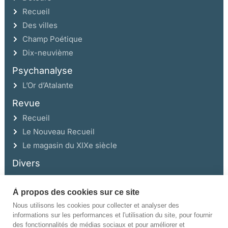
Recueil
Des villes
Champ Poétique
Dix-neuvième
Psychanalyse
L’Or d’Atalante
Revue
Recueil
Le Nouveau Recueil
Le magasin du XIXe siècle
Divers
À propos des cookies sur ce site
Ce site a été réalisé avec l’aide de la Région Auvergne Rhône-Alpes et de la
Drac Rhône-Alpes.
Nous utilisons les cookies pour collecter et analyser des
informations sur les performances et l'utilisation du site, pour fournir
des fonctionnalités de médias sociaux et pour améliorer et