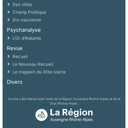
Les philosophies de la musique contemporaine
Des villes
Champ Poétique
Le cas Adorno
Dix-neuvième
Musique, mythe et langage chez Lévi-Strauss
Psychanalyse
Hugues Dufourt: la musique dans l’histoire de la culture
L’Or d’Atalante
7
Revue
Incidences philosophiques de la musique d’aujourd’hui
Recueil
Naissance du modèle de la systématicité philosophique:
Le Nouveau Recueil
de la musique grecque aux philosophies classiques
Le magasin du XIXe siècle
L’architecture leibnizienne et la doctrine de l’harmonie
Divers
préétablie
Évolution du modèle classique
Au-delà de la totalité
Ce site a été réalisé avec l’aide de la Région Auvergne Rhône-Alpes et de la
Drac Rhône-Alpes.
Variations sur l’idée d’un système ouvert
Musique non tonale et philosophie
Pour un dépassement formel des conditions