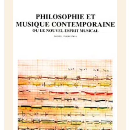
Naissance et destruction d’un espace sonore
Les bases de l’espace musical européent:
Gamme, mode, échelle
De la fin des anciens modes à la naissance du système
tonal
Des instruments à la voix
Naissance de la polyphonie vocale
Polyphonie instrumentale et révolution copernicienne
La tonalité, du classicisme au romantisme
La destruction de l’espace sonore européen
2
L’extension de la notion de musique
Schönberg et la naissance du dodécaphonisme
La révolution sérielle
Le sérialisme généralisé