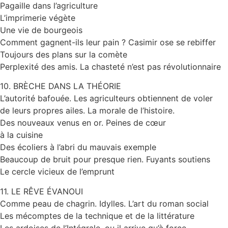
Pagaille dans l’agriculture
L’imprimerie végète
Une vie de bourgeois
Comment gagnent-ils leur pain ? Casimir ose se rebiffer
Toujours des plans sur la comète
Perplexité des amis. La chasteté n’est pas révolutionnaire
10. BRÈCHE DANS LA THÉORIE
L’autorité bafouée. Les agriculteurs obtiennent de voler
de leurs propres ailes. La morale de l’histoire.
Des nouveaux venus en or. Peines de cœur
à la cuisine
Des écoliers à l’abri du mauvais exemple
Beaucoup de bruit pour presque rien. Fuyants soutiens
Le cercle vicieux de l’emprunt
11. LE RÊVE ÉVANOUI
Comme peau de chagrin. Idylles. L’art du roman social
Les mécomptes de la technique et de la littérature
Les ardoises de l’Intégrale, ou il arrive qu’à force