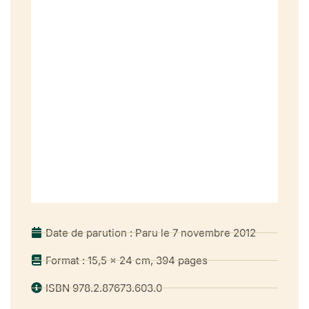
Chapitre 2: «Comme en la plus belle forest du monde»:
chroniques de l’insécurité parisienne44
1. Raconter le crime
er
Récits de potence sous François I
Pierre de L’Estoile et le goût du fait divers criminel
2. La citadelle assiégée: la montée du sentiment d’insécurité
er
à Paris sous François I
La «grosse peur» de 1524
Des portes à l’intérieur de la ville: la montée du sentiment
d’insécurité
dans les années 1520
3. «Force meurtres, assassinats, voleries, excès,
Date de parution : Paru le 7 novembre 2012
paillardises et toutes sorte de vices et impiétés règnent en
Format : 15,5 x 24 cm, 394 pages
cette saison extraordinairement»: Pierre de L’Estoile et la
dénonciation de la criminalité parisienne
ISBN 978.2.87673.603.0
Place et fonction du crime durant les «troubles» des guerres