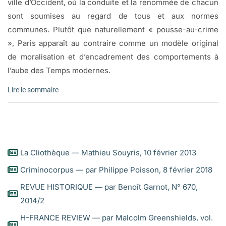
ville d’Occident, où la conduite et la renommée de chacun
sont soumises au regard de tous et aux normes
communes. Plutôt que naturellement « pousse-au-crime
», Paris apparaît au contraire comme un modèle original
de moralisation et d’encadrement des comportements à
l’aube des Temps modernes.
Lire le sommaire
Violences et passions dans le Paris de la Renaissance
Le sommaire
La Cliothèque — Mathieu Souyris, 10 février 2013
INTRODUCTION
Criminocorpus — par Philippe Poisson, 8 février 2018
Robert Muchembled
REVUE HISTORIQUE — par Benoît Garnot, N° 670,
INTRODUCTION
2014/2
Une histoire de la criminalité
H-FRANCE REVIEW — par Malcolm Greenshields, vol.