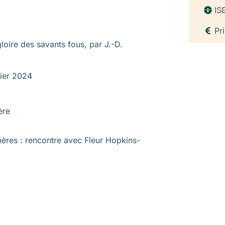
IS
Pr
gloire des savants fous, par J.-D.
vier 2024
ère
mères : rencontre avec Fleur Hopkins-