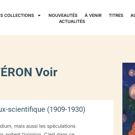
S COLLECTIONS
NOUVEAUTÉS
À VENIR
TITRES
A
ACTUALITÉS
ÉRON Voir
x-scientifique (1909-1930)
dium, mais aussi les spéculations
s agitent l’opinion. C’est dans ce