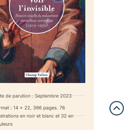
te de parution : Septembre 2023
rmat : 14 x 22, 396 pages. 76
ustrations en noir et blanc et 32 en
uleurs