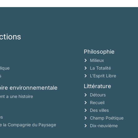
ctions
Philosophie
Milieux
lique
La Totalité
s
L’Esprit Libre
Littérature
toire environnementale
Détours
nt a une histoire
Recueil
Des villes
es
Champ Poétique
de la Compagnie du Paysage
Dix-neuvième