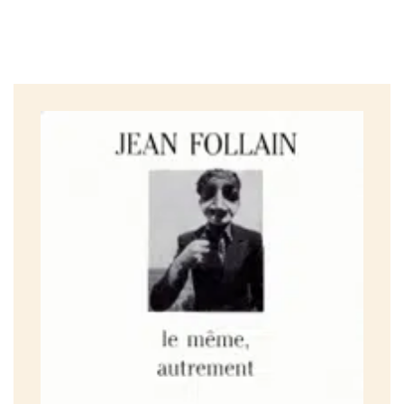
Avant-propos 5
Table des abréviations 10
Chapitre 1
LES IDENTITéS DU POÈTE 11
L’enfant poète (11). Le juge (30). Le poète, l’enfant (33).
Chapitre 2
POÉSIE ET RÉALITÉ 47
Collections, listes, détails (48). Natures mortes, tableaux
vivants et ekphrasis (61). Représentation de l’espace et du
temps (71).
Chapitre 3
L’ENVERS DES CHOSES 91
L’inquiétante étrangeté (91). Figures du double (103). Le
reste et le signe (115).