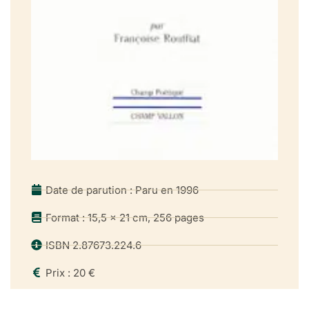
Chapitre 4
ÉLÉMENTS DE POÉTIQUE 129
Le mot, la chose (130). Le retrait de la métaphore (146). Le
poème objet (160). Tremblements de texte (172).
Chapitre 5
LES UNS ET LES AUTRES 185
Les premiers lecteurs: Salmon (187), Jacob (189), Reverdy
(193); La critique des poètes: Dhôtel (194), Jaccottet (197),
Date de parution : Paru en 1996
Thomas (202), Tortel (206); Follain à l’œuvre: Tardieu (210),
Guillevic (213), Frénaud (216), Réda (221).
Format : 15,5 x 21 cm, 256 pages
NOTES 229
ISBN 2.87673.224.6
REPÈRES BIOGRAPHIQUES 237
Prix : 20 €
INDICATIONS BIBLIOGRAPHIQUES 243