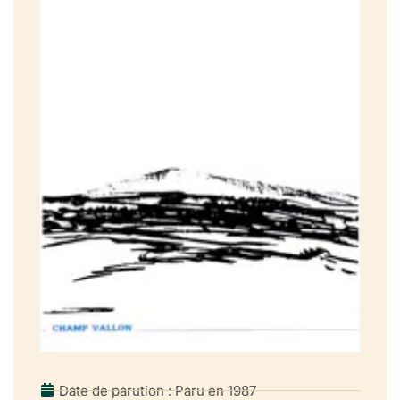
Règles, cadre et transgression en psychanalyse : de
l’essence négative des règles comme «fondement» du
procès analytique
Chapitre IV
Négation, négativité, renoncement, création
Chapitre V
Le Préconscient et le travail du négatif dans l’interprétation
Chapitre VI
Névrose, «négatif de la perversion», «clivage du Moi»,
perversion du travail du négatif au-dedans du moi
Chapitre VII
La Pulsion de mort et la négativité dans la pensée de Freud,
dans les années vingt
Date de parution : Paru en 1987