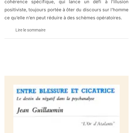
cohérence spécifique, qui lance un défi à l’illusion
positiviste, toujours portée à ôter du discours sur l’homme
ce qu’elle n’en peut réduire à des schèmes opératoires.
Lire le sommaire
Entre blessure et cicatrice:
le destin du négatif dans la psychanalyse
Le sommaire
Introduction .
Chapitre I
La pensée du négatif au fondement de la psychanalyse:
entre pratique et théorie
Chapitre Il
La blessure des origines.
Chapitre III