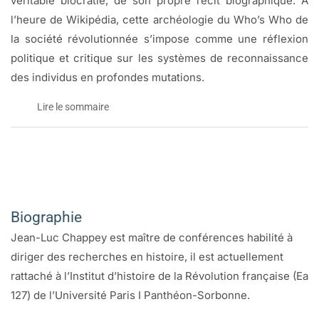
véritable biocratie, de son propre récit biographique. À
l’heure de Wikipédia, cette archéologie du Who’s Who de
la société révolutionnée s’impose comme une réflexion
politique et critique sur les systèmes de reconnaissance
des individus en profondes mutations.
Lire le sommaire
Ordres et désordres biographiques:
dictionnaires, listes de noms et réputation des lumières à
Ordres et désordres biographiques
Wikipédia
La Quinzaine littéraire du 16 au 31 juillet 2013
Biographie
Le sommaire
par Maité Bouyssy
Jean-Luc Chappey est maître de conférences habilité à
INTRODUCTION
Logiques des listes
diriger des recherches en histoire, il est actuellement
Approches d’un corpus invisible
rattaché à l’Institut d’histoire de la Révolution française (Ea
Voici un livre qui traite des dictionnaires et des listes, du
Remerciements
127) de l’Université Paris I Panthéon-Sorbonne.
e
XVIII
siècle à nos jours, pour signaler surtout comment ces