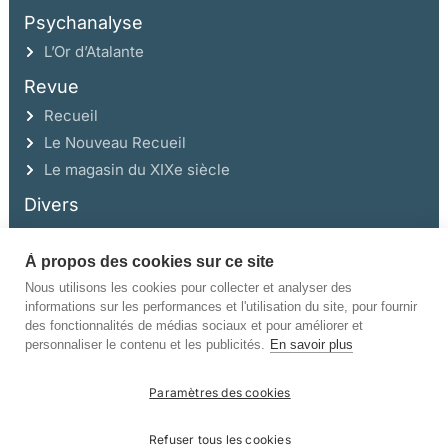
Psychanalyse
L’Or d’Atalante
Revue
Recueil
Le Nouveau Recueil
Le magasin du XIXe siècle
Divers
À propos des cookies sur ce site
Ce site a été réalisé avec l’aide de la Région Auvergne Rhône-Alpes et de la
Drac Rhône-Alpes.
Nous utilisons les cookies pour collecter et analyser des
informations sur les performances et l'utilisation du site, pour fournir
des fonctionnalités de médias sociaux et pour améliorer et
personnaliser le contenu et les publicités.
En savoir plus
Paramètres des cookies
©Champ Vallon. Tous droits réservés.
Refuser tous les cookies