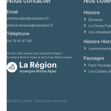
Nous contacter
Nos colle
Email
Histoire
champvallon@wanadoo.fr
Époques
patrick.beaune@wanadoo.fr
La Chose Pub
Les classique
Téléphone
04 79 81 47 66
Histoire His
L’environneme
Ce site a été réalisé avec l’aide de la Région
Auvergne Rhône-Alpes et de la Drac Rhône-Alpes.
Paysages
Pays Paysag
Les Cahiers 
©Champ Vallon. Tous droits réservés.