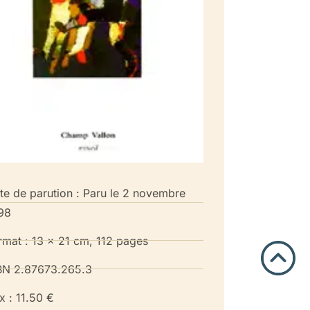
te de parution : Paru le 2 novembre
98
rmat : 13 x 21 cm, 112 pages
BN 2.87673.265.3
ix : 11.50 €