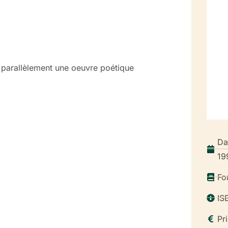
e parallèlement une oeuvre poétique
Da
19
Fo
IS
Pr