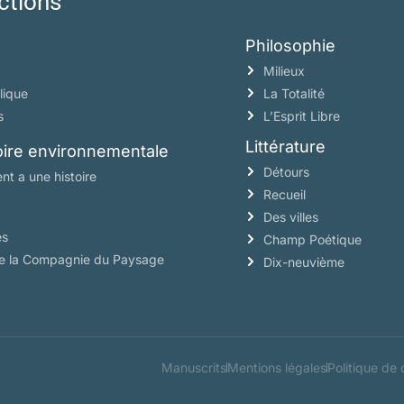
ctions
Philosophie
Milieux
lique
La Totalité
s
L’Esprit Libre
Littérature
toire environnementale
Détours
nt a une histoire
Recueil
Des villes
es
Champ Poétique
de la Compagnie du Paysage
Dix-neuvième
Manuscrits
Mentions légales
Politique de 