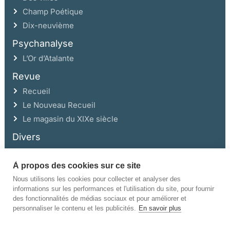
Champ Poétique
Dix-neuvième
Psychanalyse
L’Or d’Atalante
Revue
Recueil
Le Nouveau Recueil
Le magasin du XIXe siècle
Divers
À propos des cookies sur ce site
Ce site a été réalisé avec l’aide de la Région Auvergne Rhône-Alpes et de la
Drac Rhône-Alpes.
Nous utilisons les cookies pour collecter et analyser des
informations sur les performances et l'utilisation du site, pour fournir
des fonctionnalités de médias sociaux et pour améliorer et
personnaliser le contenu et les publicités.
En savoir plus