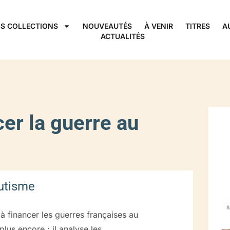
S COLLECTIONS
NOUVEAUTÉS
À VENIR
TITRES
A
ACTUALITÉS
r la guerre au
lutisme
i à financer les guerres françaises au
 plus encore : il analyse les