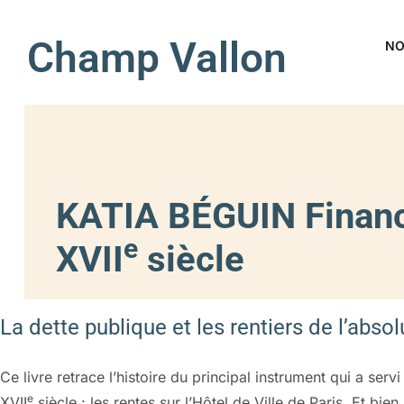
Champ Vallon
NO
KATIA BÉGUIN Finance
e
XVII
siècle
La dette publique et les rentiers de l’abso
Ce livre retrace l’histoire du principal instrument qui a serv
e
XVII
siècle : les rentes sur l’Hôtel de Ville de Paris. Et bien