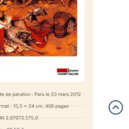
te de parution : Paru le 23 mars 2012
rmat : 15,5 x 24 cm, 408 pages
BN 2.87673.575.0