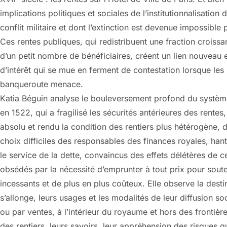
implications politiques et sociales de l’institutionnalisatio
conflit militaire et dont l’extinction est devenue impossible p
Ces rentes publiques, qui redistribuent une fraction croissa
d’un petit nombre de bénéficiaires, créent un lien nouveau en
d’intérêt qui se mue en ferment de contestation lorsque les
banqueroute menace.
Katia Béguin analyse le bouleversement profond du système
en 1522, qui a fragilisé les sécurités antérieures des rentes,
absolu et rendu la condition des rentiers plus hétérogène, de
choix difficiles des responsables des finances royales, hant
le service de la dette, convaincus des effets délétères de
obsédés par la nécessité d’emprunter à tout prix pour souten
incessants et de plus en plus coûteux. Elle observe la desti
s’allonge, leurs usages et les modalités de leur diffusion s
ou par ventes, à l’intérieur du royaume et hors des frontiè
des rentiers, leurs savoirs, leur appréhension des risques qu