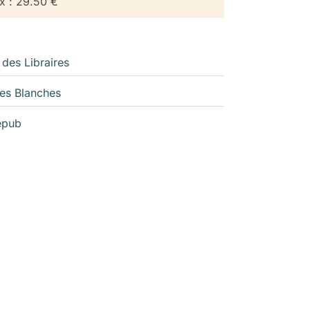
ix : 29.50 €
 des Libraires
es Blanches
epub