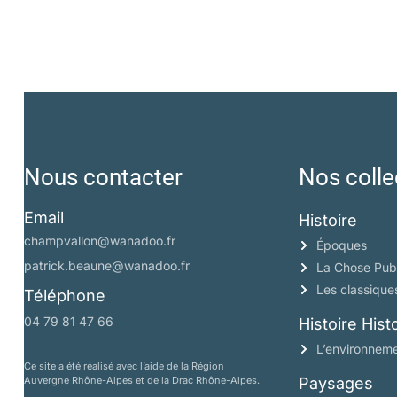
Nous contacter
Nos colle
Email
Histoire
champvallon@wanadoo.fr
Époques
patrick.beaune@wanadoo.fr
La Chose Pub
Les classique
Téléphone
04 79 81 47 66
Histoire His
L’environneme
Ce site a été réalisé avec l’aide de la Région
Auvergne Rhône-Alpes et de la Drac Rhône-Alpes.
Paysages