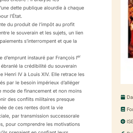
n d’une dette publique alourdie à chaque
our l’État.
nte du produit de l’impôt au profit
tre le souverain et les sujets, un lien
 paiements s’interrompent et que la
er
 d’emprunt instauré par François I
 ébranlé la crédibilité du souverain
 Henri IV à Louis XIV. Elle retrace les
és par le besoin impérieux d’alléger
 ce mode de financement et non moins
Da
ir des conflits militaires presque
née de ces rentes dont la vie
Fo
ociale, par transmission successorale
IS
res, pour comprendre les motivations
’ils prenaient en confiant leurs