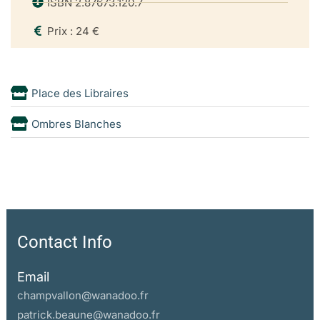
ISBN 2.87673.120.7
Prix : 24 €
Place des Libraires
Ombres Blanches
Contact Info
Email
champvallon@wanadoo.fr
patrick.beaune@wanadoo.fr