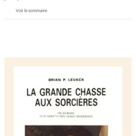
Voir le sommaire
Préface
1. Introduction
2. Les racines intellectuelles
3. Les fondements juridiques
4. L’impact de la Réforme
5. Le contexte social
6. La dynamique de la chasse
7. Chronologie et généalogie de la chasse aux sorcières
8. Déclin et survivance
Notes
Bibliographie