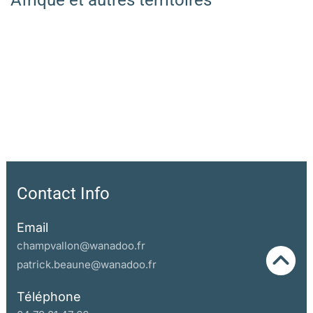
Afrique et autres territoires
Contact Info
Email
champvallon@wanadoo.fr
patrick.beaune@wanadoo.fr
Téléphone