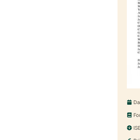
Da
Fo
IS