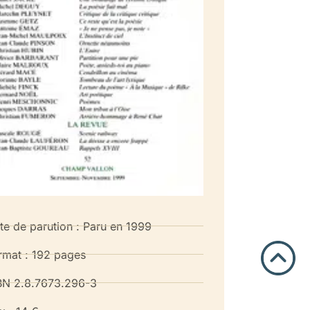
te de parution : Paru en 1999
rmat : 192 pages
BN 2.8.7673.296-3