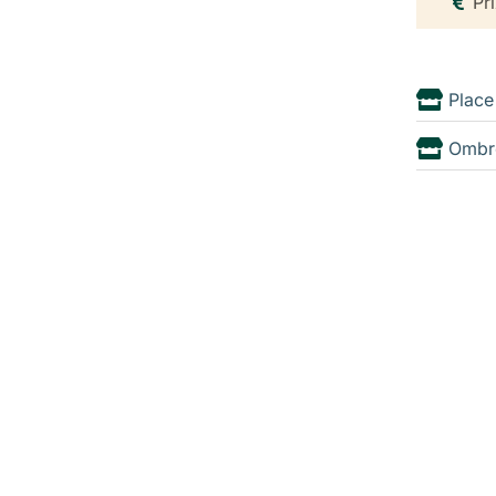
Pri
Place
Ombr