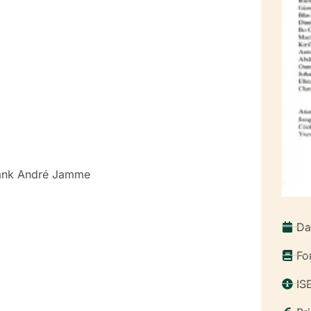
Frank André Jamme
Da
Fo
IS