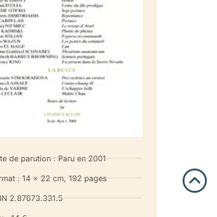
te de parution : Paru en 2001
rmat : 14 x 22 cm, 192 pages
BN 2.87673.331.5