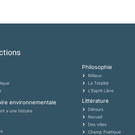
ctions
Philosophie
Milieux
lique
La Totalité
s
L’Esprit Libre
Littérature
toire environnementale
Détours
nt a une histoire
Recueil
Des villes
es
Champ Poétique