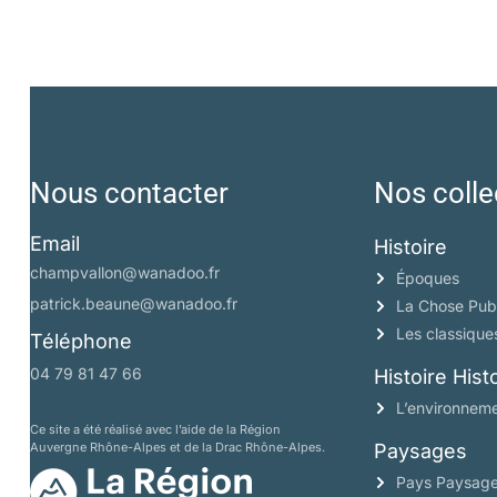
Nous contacter
Nos colle
Email
Histoire
champvallon@wanadoo.fr
Époques
patrick.beaune@wanadoo.fr
La Chose Pub
Les classique
Téléphone
04 79 81 47 66
Histoire His
L’environneme
Ce site a été réalisé avec l’aide de la Région
Auvergne Rhône-Alpes et de la Drac Rhône-Alpes.
Paysages
Pays Paysag