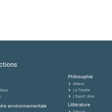
ctions
Philosophie
Milieux
lique
La Totalité
s
L’Esprit Libre
Littérature
toire environnementale
Détours