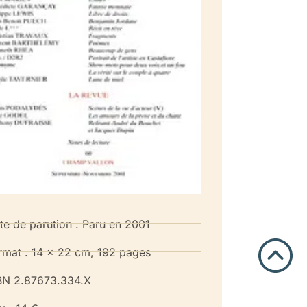
te de parution : Paru en 2001
rmat : 14 x 22 cm, 192 pages
BN 2.87673.334.X