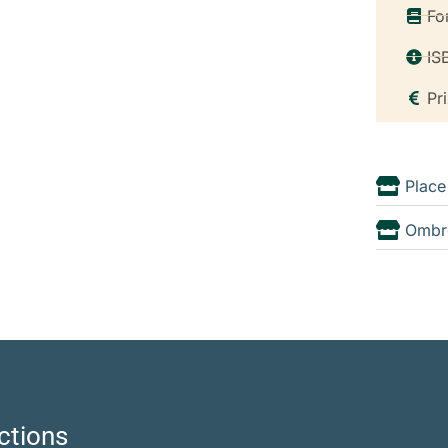
Fo
IS
Pr
Place
Ombr
ctions