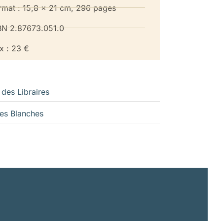
rmat : 15,8 x 21 cm, 296 pages
BN 2.87673.051.0
ix : 23 €
 des Libraires
es Blanches