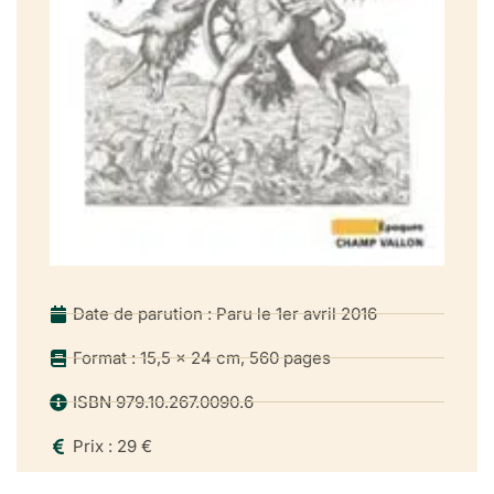
Pour une généalogie des images noires
Ternir l’éclat du Soleil
Chapitre II : Aux origines de la calomnie
Une matière fuyante
Lever les masques : du problème de l’identification
Les artistes : premiers adversaires du Grand Roi ?
Les « mauvais Français »
Des artistes-mercenaires
Le roi des persifleurs
Quand la bourse guide le trait ou de l’influence des
Date de parution : Paru le 1er avril 2016
commanditaires
L’acidité de l’orange
Format : 15,5 x 24 cm, 560 pages
La « rage » des partis
ISBN 979.10.267.0090.6
Une république aux commandes
Les Français : commanditaires de l’ombre ?
Prix : 29 €
Chapitre III : Liberté et clandestinité : la circulation des