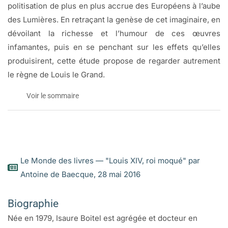
politisation de plus en plus accrue des Européens à l’aube
des Lumières. En retraçant la genèse de cet imaginaire, en
dévoilant la richesse et l’humour de ces œuvres
infamantes, puis en se penchant sur les effets qu’elles
produisirent, cette étude propose de regarder autrement
le règne de Louis le Grand.
Voir le sommaire
PRÉFACE
Joël Cornette 
Le Monde des livres — "Louis XIV, roi moqué" par
Notes sur le texte
Antoine de Baecque, 28 mai 2016
Abréviations
Biographie
INTRODUCTION
PROLOGUE
Née en 1979, Isaure Boitel est agrégée et docteur en