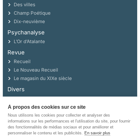
Des villes
Champ Poétique
Dix-neuvième
Psychanalyse
L’Or d’Atalante
Revue
Recueil
Le Nouveau Recueil
Le magasin du XIXe siècle
Divers
À propos des cookies sur ce site
Ce site a été réalisé avec l’aide de la Région Auvergne Rhône-Alpes et de la
Drac Rhône-Alpes.
Nous utilisons les cookies pour collecter et analyser des
informations sur les performances et l'utilisation du site, pour fournir
des fonctionnalités de médias sociaux et pour améliorer et
personnaliser le contenu et les publicités.
En savoir plus