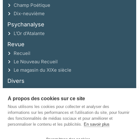
Champ Poétique
Dix-neuvième
Psychanalyse
L’Or d’Atalante
Revue
Recueil
Le Nouveau Recueil
Le magasin du XIXe siècle
Divers
À propos des cookies sur ce site
Ce site a été réalisé avec l’aide de la Région Auvergne Rhône-Alpes et de la
Drac Rhône-Alpes.
Nous utilisons les cookies pour collecter et analyser des
informations sur les performances et l'utilisation du site, pour fournir
des fonctionnalités de médias sociaux et pour améliorer et
personnaliser le contenu et les publicités.
En savoir plus