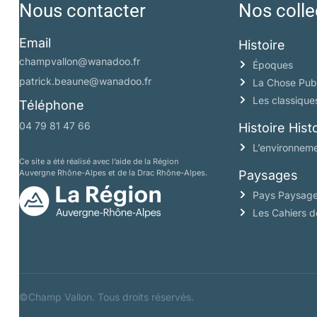
Nous contacter
Nos colle
Email
Histoire
champvallon@wanadoo.fr
Époques
patrick.beaune@wanadoo.fr
La Chose Pub
Les classique
Téléphone
04 79 81 47 66
Histoire His
L’environneme
Ce site a été réalisé avec l’aide de la Région
Auvergne Rhône-Alpes et de la Drac Rhône-Alpes.
Paysages
Pays Paysag
Les Cahiers 
©Champ Vallon. Tous droits réservés.