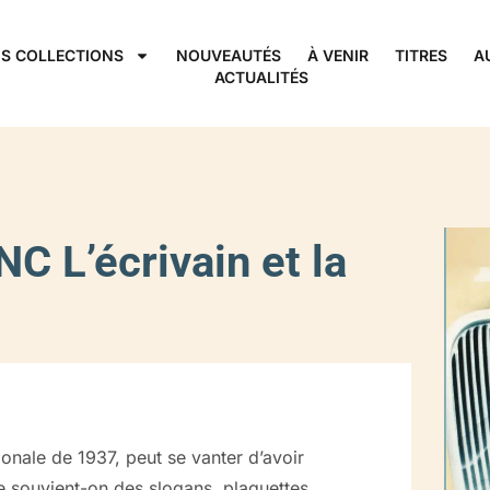
S COLLECTIONS
NOUVEAUTÉS
À VENIR
TITRES
A
ACTUALITÉS
L’écrivain et la
ionale de 1937, peut se vanter d’avoir
e souvient-on des slogans, plaquettes