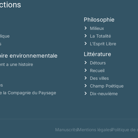
ctions
Philosophie
Milieux
lique
La Totalité
s
L’Esprit Libre
Littérature
toire environnementale
Détours
nt a une histoire
Recueil
Des villes
es
Champ Poétique
de la Compagnie du Paysage
Dix-neuvième
Manuscrits
Mentions légales
Politique de 