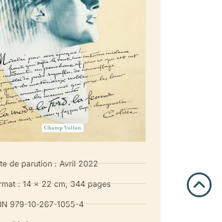
te de parution : Avril 2022
rmat : 14 x 22 cm, 344 pages
BN 979-10-267-1055-4