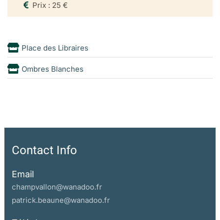
Prix : 25 €
en germe la modernité bureaucratique qu’un réseau de
relations personnelles organisé autour de la personne du
roi. C’est dans cette perspective qu’i1 faut lire cette
Place des Libraires
reconstitution minutieuse des relations familiales
aristocratiques, des jeux de cour et des stratégies royales
Ombres Blanches
dont le but est de montrer comment le monarque, qui est
encore le roi suzerain plutôt que le roi absolu, peut tenir,
avec des moyens somme toute modestes, un royaume très
e
vaste,mesuré à l’aune du XVI
siècle, et contrôlé localement
par les grandes dynasties nobles, soucieuses d’être
associées au pouvoir.
Contact Info
L’instrument privilégié de cette politique est la faveur royale
dont l’usage, précisément, est radicalement modifié à
Email
e
l’époque de Henri III. Jusqu’au milieu du XVI
siècle, les
champvallon@wanadoo.fr
traités de philosophie politique considèrent que le modèle
patrick.beaune@wanadoo.fr
du bon gouvernement est celui de lafamille dans lequel la