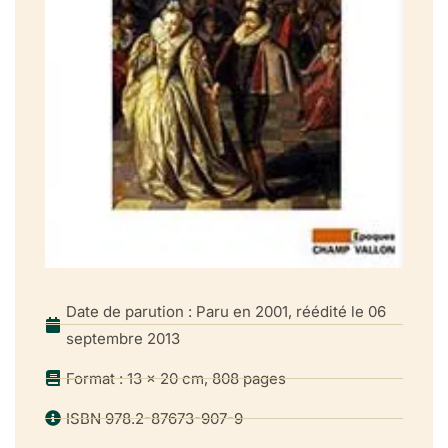
monarque. Ces apparences sont trompeuses et
simplificatrices car, derrière la promotion de ces favoris,
avec lesquels Henri III entretient par ailleurs une véritable
amitié remontant à sa jeunesse, il faut voir l’émergence d’un
nouveau système de gouvernement.
C’est ce que montre Nicolas Le Roux dans ce gros ouvrage
érudit qui se lit pourtant (presque) comme un roman
historique. Il cherche moins à réhabiliter les mignons – on
s’en serait douté – qu’à comprendre leur rôle dans la
transformation des relations entre le pouvoir royal et la
noblesse à ce moment crucial que sont les guerres de
Date de parution : Paru en 2001, réédité le 06
Religion. Il propose ainsi une anthropologie politique qui
septembre 2013
aide à renouveler notre vision de la formation de l’Etat
moderne. Ce livre fait ainsi écho aux préoccupations
Format : 13 x 20 cm, 808 pages
actuelles de beaucoup d’historiens,soucieux de comprendre
ISBN 978.2-87673-907-9
les fondements sociaux de la naissance de l’Etat qui, dans
ces périodes anciennes, est moins une structure contenant