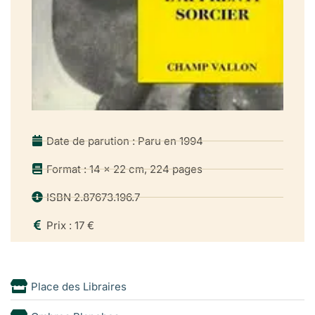
Vers un «art d’apparition» 171
ANNEXEs
Lettre du colonel Augiéras aux Editions de Minuit 203
Repères biographiques 207
Bibliographie 211
Date de parution : Paru en 1994
Format : 14 x 22 cm, 224 pages
ISBN 2.87673.196.7
Prix : 17 €
Place des Libraires