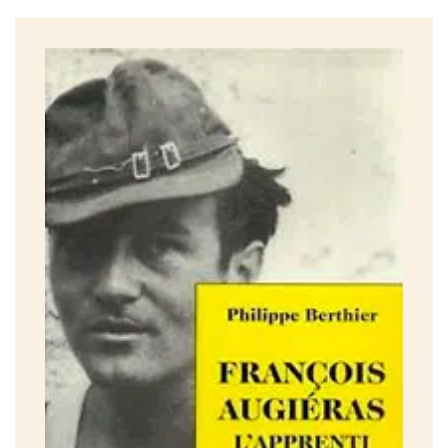
Le sommaire
Table
CHAPITRE I
L’homme et son désir 17
CHAPITRE II
Des canyons aux étoiles 47
CHAPITRE III
L’enfant sauvage 69
`
CHAPITRE IV
«Car je t’aime, ô éternité» 99
CHAPITRE V
La roue du temps 135
CHAPITRE VI