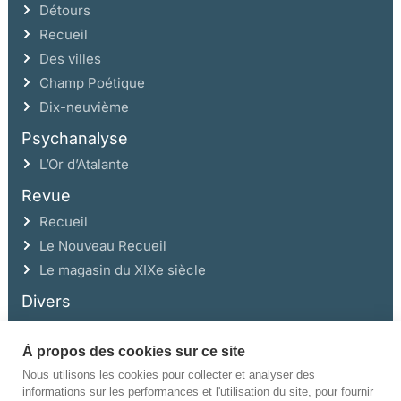
Détours
Recueil
Des villes
Champ Poétique
Dix-neuvième
Psychanalyse
L’Or d’Atalante
Revue
Recueil
Le Nouveau Recueil
Le magasin du XIXe siècle
Divers
À propos des cookies sur ce site
Ce site a été réalisé avec l’aide de la Région Auvergne Rhône-Alpes et de la
Drac Rhône-Alpes.
Nous utilisons les cookies pour collecter et analyser des
informations sur les performances et l'utilisation du site, pour fournir