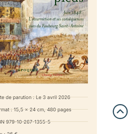
te de parution : Le 3 avril 2026
rmat : 15,5 x 24 cm, 480 pages
BN 979-10-267-1355-5
ix : 26 €