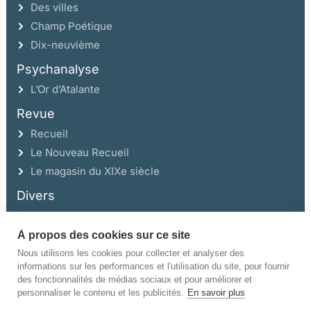
Des villes
Champ Poétique
Dix-neuvième
Psychanalyse
L’Or d’Atalante
Revue
Recueil
Le Nouveau Recueil
Le magasin du XIXe siècle
Divers
À propos des cookies sur ce site
Ce site a été réalisé avec l’aide de la Région Auvergne Rhône-Alpes et de la
Drac Rhône-Alpes.
Nous utilisons les cookies pour collecter et analyser des
informations sur les performances et l'utilisation du site, pour fournir
des fonctionnalités de médias sociaux et pour améliorer et
personnaliser le contenu et les publicités.
En savoir plus