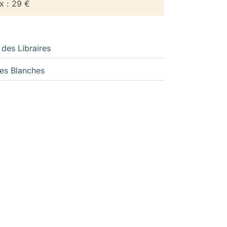
ix : 29 €
 des Libraires
es Blanches