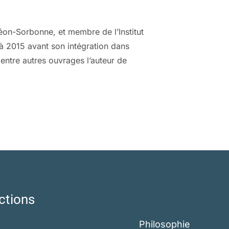
héon-Sorbonne, et membre de l’Institut
’explication d’une culture politique à la
8 à 2015 avant son intégration dans
e, au point d’avoir laissé peu de place dans
 entre autres ouvrages l’auteur de
e « , à ceux d’un parti » médian « , » mixte
e la raison et de la modération.
tte occultation est celle de la girouette.
transfuge de toutes les causes, une sorte de
néral. Si le motif de la girouette apparaît en
liciste Alexis Eymery, à l’issue des
imes – quatre en un peu plus d’un an, et
que et sociale. Autour de l’image polémique de
 s’agrègent comme à un aimant autant de
ctions
tion : celle des rapports de l’éthique à la
çon de la servir.
Philosophie
 corps en autant d’individus citoyens isolés,