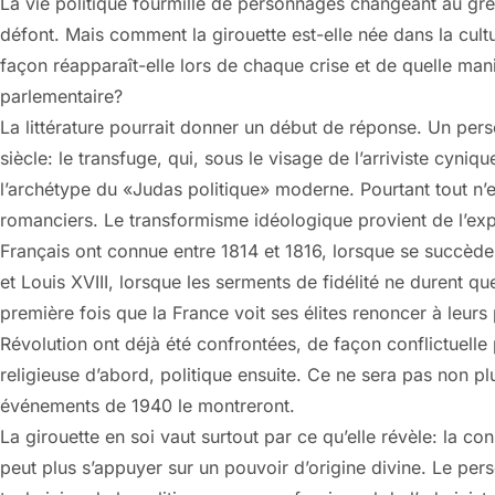
La vie politique fourmille de personnages changeant au gré 
défont. Mais comment la girouette est-elle née dans la cultu
façon réapparaît-elle lors de chaque crise et de quelle mani
parlementaire?
La littérature pourrait donner un début de réponse. Un pers
siècle: le transfuge, qui, sous le visage de l’arriviste cyni
l’archétype du «Judas politique» moderne. Pourtant tout n’e
romanciers. Le transformisme idéologique provient de l’exp
Français ont connue entre 1814 et 1816, lorsque se succè
et Louis XVIII, lorsque les serments de fidélité ne durent 
première fois que la France voit ses élites renoncer à leurs
Révolution ont déjà été confrontées, de façon conflictuelle p
religieuse d’abord, politique ensuite. Ce ne sera pas non pl
événements de 1940 le montreront.
La girouette en soi vaut surtout par ce qu’elle révèle: la co
peut plus s’appuyer sur un pouvoir d’origine divine. Le pe