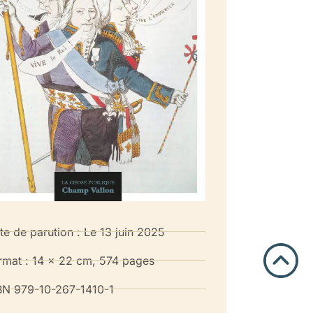
te de parution : Le 13 juin 2025
rmat : 14 x 22 cm, 574 pages
BN 979-10-267-1410-1