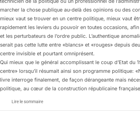
technicien de la politique ou un professionnel de l’administr
marcher la chose publique au-delà des opinions ou des con
mieux vaut se trouver en un centre politique, mieux vaut êtr
rapidement les leviers du pouvoir en toutes occasions, afin 
et les perturbateurs de l’ordre public. L’authentique anomali
serait pas cette lutte entre «blancs» et «rouges» depuis de
centre invisible et pourtant omniprésent.
Qui mieux que le général accomplissant le coup d’Etat du 
centre» lorsqu’il résumait ainsi son programme politique: 
livre interroge finalement, de façon dérangeante mais néce
politique, au cœur de la construction républicaine français
Lire le sommaire
La république des girouettes
1795-1815 et au delà
Le Monde du vendredi 27 mai 2005
une anomalie française: la France de l’extrême-centre