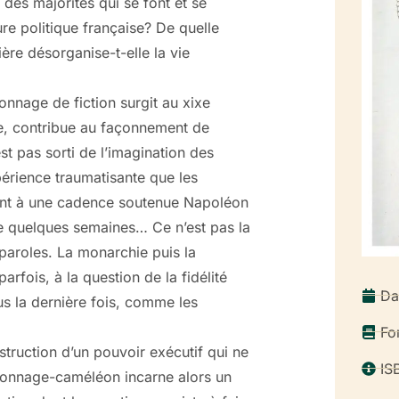
des majorités qui se font et se
re politique française? De quelle
ère désorganise-t-elle la vie
onnage de fiction surgit au xixe
que, contribue au façonnement de
st pas sorti de l’imagination des
érience traumatisante que les
dent à une cadence soutenue Napoléon
que quelques semaines… Ce n’est pas la
 paroles. La monarchie puis la
arfois, à la question de la fidélité
Da
us la dernière fois, comme les
Fo
nstruction d’un pouvoir exécutif qui ne
IS
rsonnage-caméléon incarne alors un