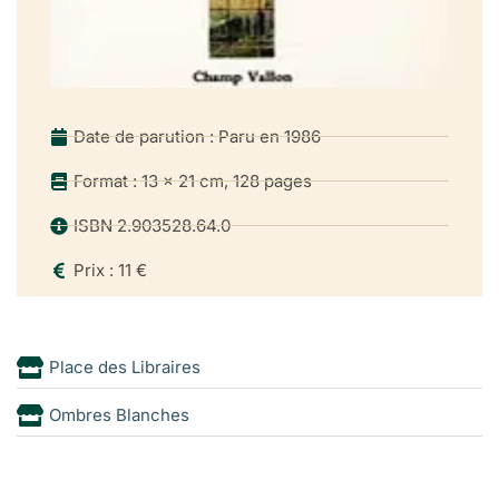
Date de parution : Paru en 1986
Format : 13 x 21 cm, 128 pages
ISBN 2.903528.64.0
Prix : 11 €
Place des Libraires
Ombres Blanches