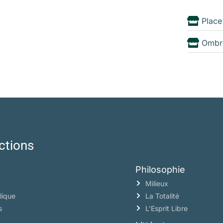
Place
Ombr
ctions
Philosophie
Milieux
lique
La Totalité
s
L’Esprit Libre