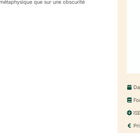
é métaphysique que sur une obscurité
Da
Fo
IS
Pri