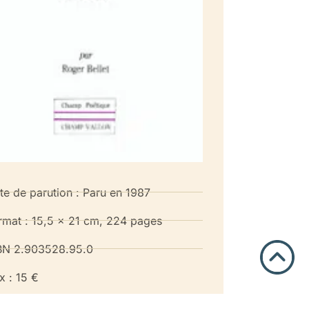
te de parution : Paru en 1987
rmat : 15,5 x 21 cm, 224 pages
BN 2.903528.95.0
x : 15 €