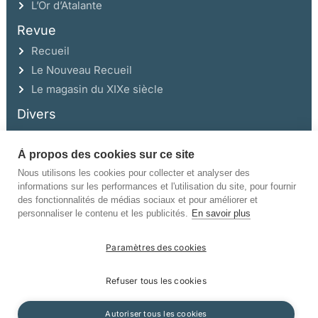
L’Or d’Atalante
Revue
Recueil
Le Nouveau Recueil
Le magasin du XIXe siècle
Divers
À propos des cookies sur ce site
Ce site a été réalisé avec l’aide de la Région Auvergne Rhône-Alpes et de la
Drac Rhône-Alpes.
Nous utilisons les cookies pour collecter et analyser des
informations sur les performances et l'utilisation du site, pour fournir
des fonctionnalités de médias sociaux et pour améliorer et
personnaliser le contenu et les publicités.
En savoir plus
Paramètres des cookies
©Champ Vallon. Tous droits réservés.
Refuser tous les cookies
Manuscrits
Mentions légales
Politique de confidentialité
Autoriser tous les cookies