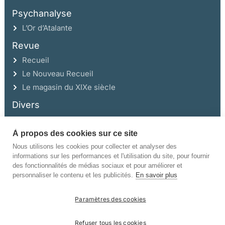
Psychanalyse
L’Or d’Atalante
Revue
Recueil
Le Nouveau Recueil
Le magasin du XIXe siècle
Divers
À propos des cookies sur ce site
Ce site a été réalisé avec l’aide de la Région Auvergne Rhône-Alpes et de la
Drac Rhône-Alpes.
Nous utilisons les cookies pour collecter et analyser des
informations sur les performances et l'utilisation du site, pour fournir
des fonctionnalités de médias sociaux et pour améliorer et
personnaliser le contenu et les publicités.
En savoir plus
Paramètres des cookies
©Champ Vallon. Tous droits réservés.
Refuser tous les cookies