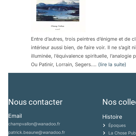
Entre d’autres, trois peintres d’énigme et de 
intérieur aussi bien, de faire voir. Il ne s’agit
illuminée, l’équivalence spirituelle, l’analog
Ou Patinir, Lorrain, Segers.…
(lire la suite)
Nous contacter
Nos colle
Email
Histoire
champvallon@wanadoo.fr
Époques
patrick.beaune@wanadoo.fr
La Chose Pub