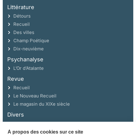
Littérature
Détours
Recueil
Des villes
Champ Poétique
Dix-neuvième
Psychanalyse
L’Or d’Atalante
Revue
Recueil
Le Nouveau Recueil
Le magasin du XIXe siècle
Divers
À propos des cookies sur ce site
Ce site a été réalisé avec l’aide de la Région Auvergne Rhône-Alpes et de la