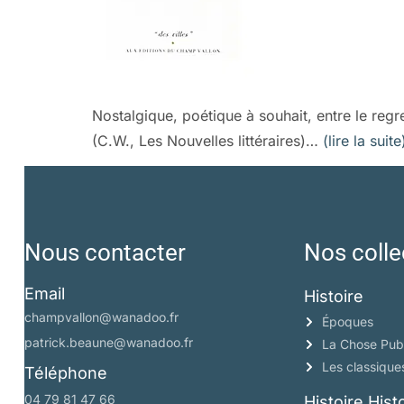
Nostalgique, poétique à souhait, entre le regret 
(C.W., Les Nouvelles littéraires)…
(lire la suite
Nous contacter
Nos colle
Email
Histoire
champvallon@wanadoo.fr
Époques
patrick.beaune@wanadoo.fr
La Chose Pub
Les classique
Téléphone
04 79 81 47 66
Histoire His