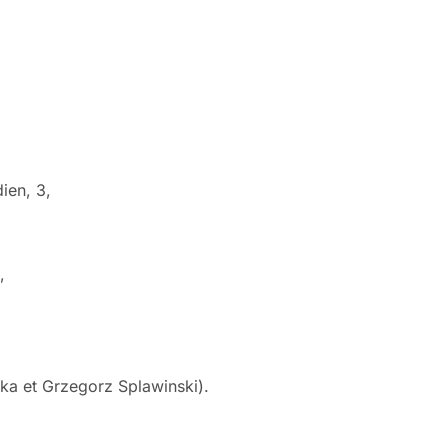
ien, 3,
,
,
ska et Grzegorz Splawinski).