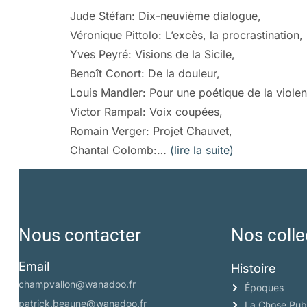
Jude Stéfan: Dix-neuvième dialogue,
Véronique Pittolo: L’excès, la procrastination,
Yves Peyré: Visions de la Sicile,
Benoît Conort: De la douleur,
Louis Mandler: Pour une poétique de la violen
Victor Rampal: Voix coupées,
Romain Verger: Projet Chauvet,
Chantal Colomb:…
(lire la suite)
Nous contacter
Nos colle
Email
Histoire
champvallon@wanadoo.fr
Époques
patrick.beaune@wanadoo.fr
La Chose Pub