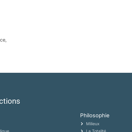
ce,
ctions
Philosophie
Milieux
lique
La Totalité