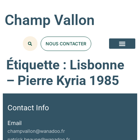
Champ Vallon
NOUS CONTACTER
Étiquette :
Lisbonne
– Pierre Kyria 1985
Contact Info
Email
champvallon@wanadoo.fr
patrick.beaune@wanadoo.fr