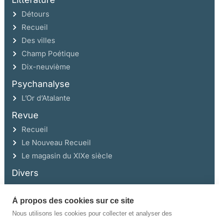
Détours
Recueil
Des villes
Champ Poétique
Dix-neuvième
Psychanalyse
L’Or d’Atalante
Revue
Recueil
Le Nouveau Recueil
Le magasin du XIXe siècle
Divers
À propos des cookies sur ce site
Ce site a été réalisé avec l’aide de la Région Auvergne Rhône-Alpes et de la
Drac Rhône-Alpes.
Nous utilisons les cookies pour collecter et analyser des