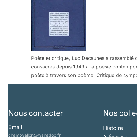
Poète et critique, Luc Decaunes a rassemblé da
consacrés depuis 1949 à la poésie contemporai
poète à travers son poème. Critique de sympat
Nous contacter
Nos colle
Email
Histoire
champvallon@wanadoo.fr
Époques