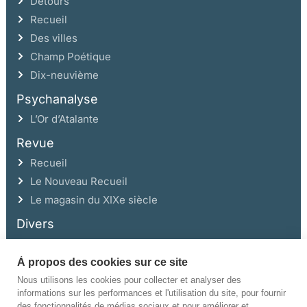
Détours
Recueil
Des villes
Champ Poétique
Dix-neuvième
Psychanalyse
L’Or d’Atalante
Revue
Recueil
Le Nouveau Recueil
Le magasin du XIXe siècle
Divers
À propos des cookies sur ce site
Ce site a été réalisé avec l’aide de la Région Auvergne Rhône-Alpes et de la
Drac Rhône-Alpes.
Nous utilisons les cookies pour collecter et analyser des
informations sur les performances et l'utilisation du site, pour fournir
des fonctionnalités de médias sociaux et pour améliorer et