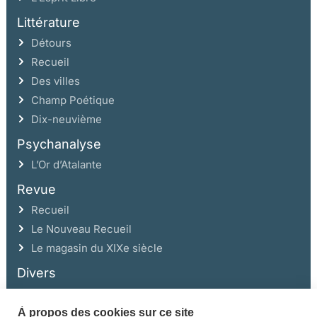
Littérature
Détours
Recueil
Des villes
Champ Poétique
Dix-neuvième
Psychanalyse
L’Or d’Atalante
Revue
Recueil
Le Nouveau Recueil
Le magasin du XIXe siècle
Divers
À propos des cookies sur ce site
Ce site a été réalisé avec l’aide de la Région Auvergne Rhône-Alpes et de la