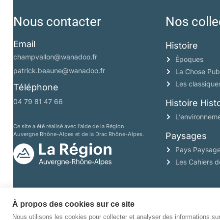
Nous contacter
Nos colle
Email
Histoire
champvallon@wanadoo.fr
Époques
patrick.beaune@wanadoo.fr
La Chose Pub
Les classique
Téléphone
04 79 81 47 66
Histoire His
L’environneme
Ce site a été réalisé avec l’aide de la Région
Auvergne Rhône-Alpes et de la Drac Rhône-Alpes.
Paysages
Pays Paysag
Les Cahiers 
À propos des cookies sur ce site
Nous utilisons les cookies pour collecter et analyser des informations sur 