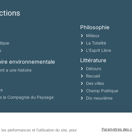
ctions
Philosophie
Milieux
lique
La Totalité
s
L’Esprit Libre
Littérature
toire environnementale
Détours
nt a une histoire
Recueil
Des villes
es
Champ Poétique
de la Compagnie du Paysage
Dix-neuvième
Paramètres des c
les performances et l'utilisation du site, pour