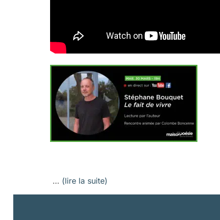
…
(lire la suite)