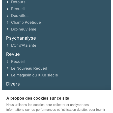
Détours
Recueil
Des villes
Champ Poétique
Dix-neuvième
Psychanalyse
L’Or d’Atalante
Revue
Recueil
Le Nouveau Recueil
Le magasin du XIXe siècle
Divers
À propos des cookies sur ce site
Ce site a été réalisé avec l’aide de la Région Auvergne Rhône-Alpes et de la
Drac Rhône-Alpes.
Nous utilisons les cookies pour collecter et analyser des
informations sur les performances et l'utilisation du site, pour fournir